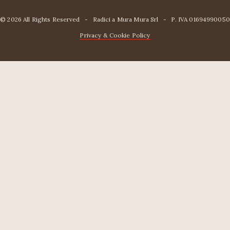
© 2026 
All Rights Reserved
   -   
Radici a Mura Mura Srl
   -   P. IVA 
01694990050
Privacy & Cookie Policy