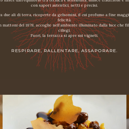
o nasce dall’equilibrio tra tecnica e sensibilità, unisce tradizione e i
con sapori autentici, netti e precisi.
a due ali di terra, ricoperte da gelsomini, il cui profumo a fine magg
felicità.
in mattoni del 1878, accoglie nell’ambiente illuminato dalla luce che fil
ciliegi.
Fuori, la terrazza si apre sui vigneti.
RESPIRARE, RALLENTARE, ASSAPORARE.