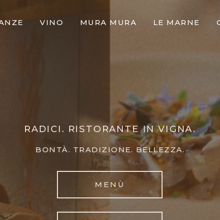
TANZE
VINO
MURA MURA
LE MARNE
RADICI. RISTORANTE IN VIGNA.
BONTÀ. TRADIZIONE. BELLEZZA.
MENÙ