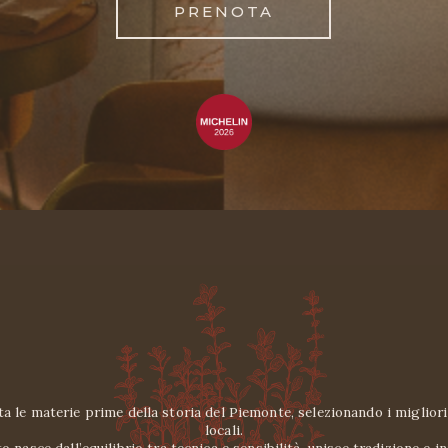
PRENOTA
ta le materie prime della storia del Piemonte, selezionando i migliori 
locali.