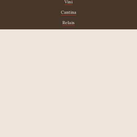
Vini
Cantina
Relais
© 2026 
All Rights Reserved
   -   
Radici a Mura 
Mura Srl
   -   P. IVA 
01694990050
Privacy & Cookie Policy