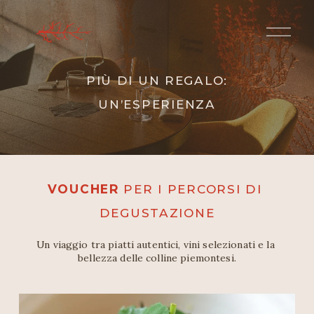
A
p
r
i
m
PIÙ DI UN REGALO:
e
n
UN’ESPERIENZA
u
VOUCHER
 PER I PERCORSI DI 
DEGUSTAZIONE
Un viaggio tra piatti autentici, vini selezionati e la 
bellezza delle colline piemontesi.